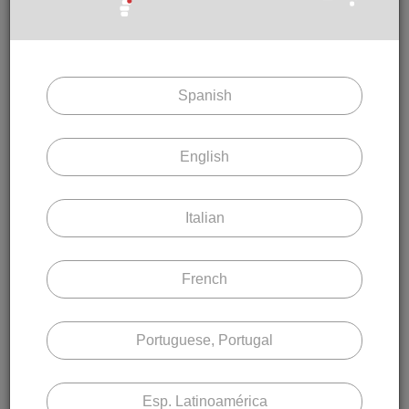
DEPURE SU BÚSQUEDA
Active o desactive las características
deseadas para acotar su búsqueda.
Spanish
English
Tipo de material
Aluminio Perfiado
Italian
Sección Lama
Mayor a 300 mm
French
Tipo de Aplicación
Portuguese, Portugal
Paramento
Marco Fijo
Esp. Latinoamérica