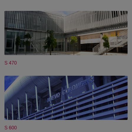
S 470
S 600