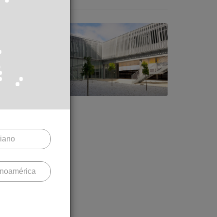
S 470
liano
inoamérica