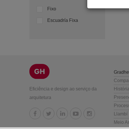
Fixo
Escuadría Fixa
Gradhe
Compa
Eficiência e design ao serviço da
Históri
Presenç
arquitetura
Proces
Llambí
Meio A