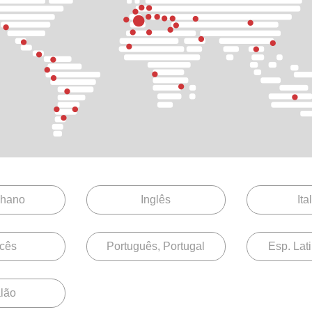
S 400
lhano
Inglês
Ita
cês
Português, Portugal
Esp. Lat
lão
S 870