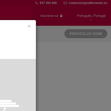
937 354 408
contacto@gradhermetic.es
Inscrever-se
Português, Portugal
×
PARTICULAR ZONE