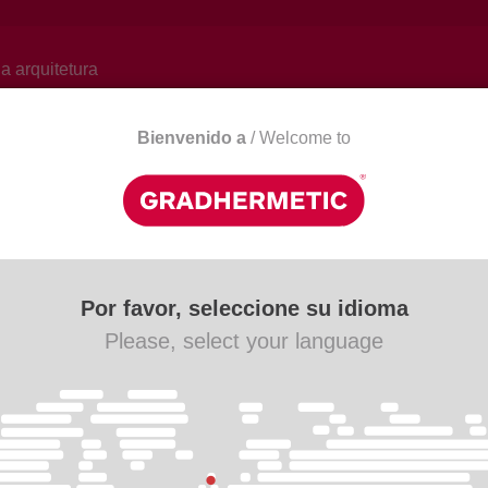
a arquitetura
Bienvenido a
/ Welcome to
tícias
Downloads
Contato
ie s
Por favor, seleccione su idioma
Please, select your language
dhermetic. Persianas - Sistemas de Lamelas e tectos
 produtos que lhe interessam.