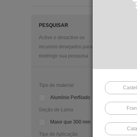
PESQUISAR
Active o desactive os
recursos desejados para
restringir sua pesquisa
S 340
Tipo de material
Caste
Alumínio Perfilado
Fran
Seção de Lama
Maior que 300 mm
Cata
Tipo de Aplicação
S 600