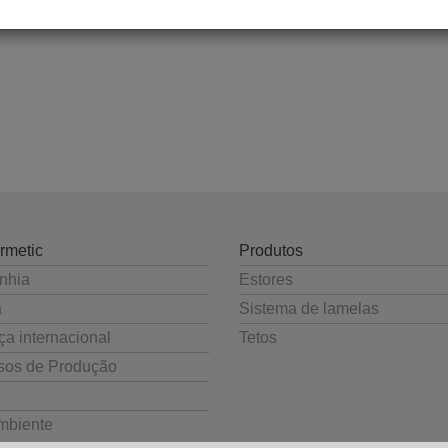
rmetic
Produtos
nhia
Estores
a
Sistema de lamelas
a internacional
Tetos
sos de Produção
mbiente