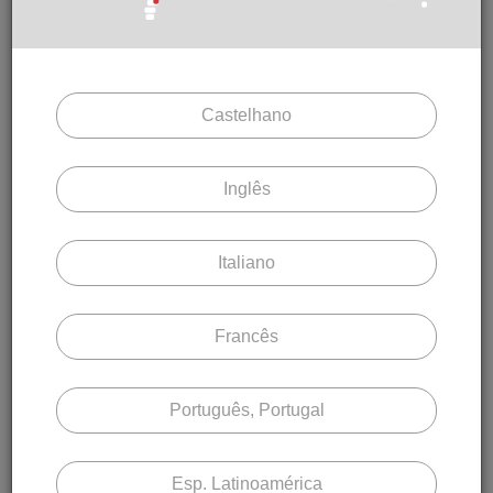
PESQUISAR
Active o desactive os recursos desejados
para restringir sua pesquisa
Castelhano
Inglês
Tipo de tetos falsos
Modular (bandejas)
Italiano
Tipo de material
Aluminio
Francês
Tipo de Perfileria
Português, Portugal
Vista
Oculta Clip-in
Esp. Latinoamérica