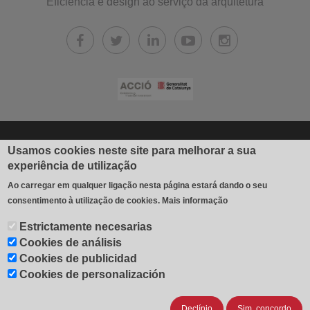
Eficiência e design ao serviço da arquitetura
© 2026 Industrial Gradhermetic, S.A.E.
Usamos cookies neste site para melhorar a sua
experiência de utilização
Fábrica y oficinas: Avda. Béjar, 345
Ao carregar em qualquer ligação nesta página estará dando o seu
08226 Terrassa (España)
consentimento à utilização de cookies.
Mais informação
T 937 354 408 - F 937 356 543
Estrictamente necesarias
contacto@gradhermetic.es
-
Legal notice
-
Política de cookies
-
Cookies de análisis
Cookies settings
-
Cookies de publicidad
Cookies de personalización
Política de Privacidad
Declínio
Sim, concordo