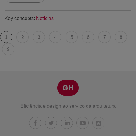
Key concepts:
Notícias
Paginação
Página
1
Página
2
Página
3
Página
4
Página
5
Página
6
Página
7
Página
8
atual
Página
9
Eficiência e design ao serviço da arquitetura