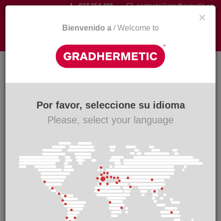
Passar
937 354 408
contacto@gradhermetic.es
×
para
o
Bienvenido a
/ Welcome to
Togg
conteúdo
navi
principal
30 Julho 2026
Por favor, seleccione su idioma
Visitas universitárias: partilhando
Please, select your language
conhecimento com os futuros
arquitetos