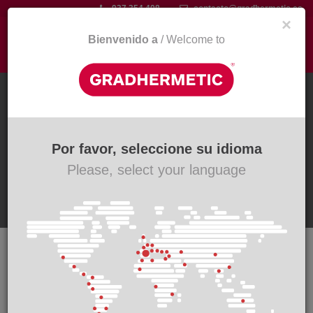
Skip
937 354 408
contacto@gradhermetic.es
×
to
main
Bienvenido a
/ Welcome to
Togg
content
navi
BR 235
Brise Soleil Serie BR 235
Por favor, seleccione su idioma
Please, select your language
Descripción