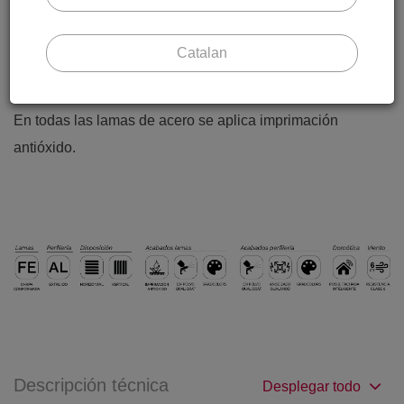
deformaci
ó
n, aportando un grado de seguridad al sistema
y aceptan gran cantidad de acabados tanto en anodizados
Catalan
como en colores de la gama RAL.
En todas las lamas de acero se aplica imprimaci
ó
n
anti
ó
xido.
Descripción técnica
Desplegar todo