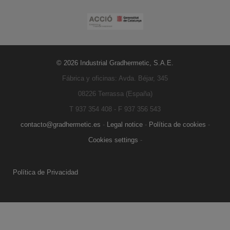
© 2026 Industrial Gradhermetic, S.A.E.
Fábrica y oficinas: Avda. Béjar, 345
08226 Terrassa (España)
T 937 354 408 - F 937 356 543
contacto@gradhermetic.es
-
Legal notice
-
Política de cookies
-
Cookies settings
-
Política de Privacidad