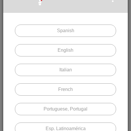
DEPURE SU BÚSQUEDA
Active o desactive las características
deseadas para acotar su búsqueda.
Spanish
English
Tipo de material
Aluminio Perfiado
Italian
Sección Lama
Menor a 120 mm
French
Entre 120 mm a 300 mm
Portuguese, Portugal
Tipo de Aplicación
Paramento
Esp. Latinoamérica