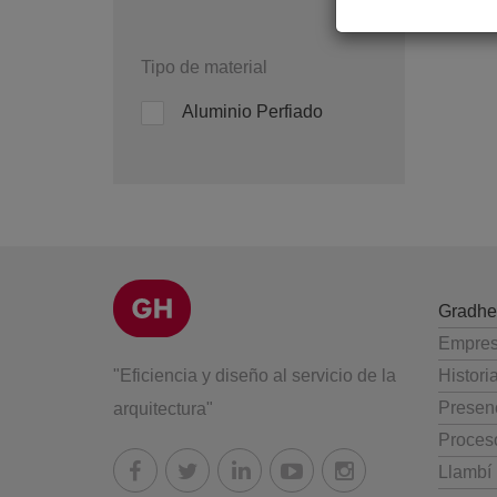
Tipo de material
Aluminio Perfiado
Gradhe
Empre
"Eficiencia y diseño al servicio de la
Histori
Presenc
arquitectura"
Proces
Llambí