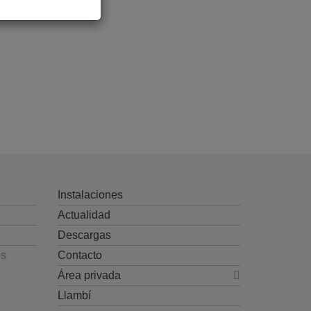
Instalaciones
Actualidad
Descargas
os
Contacto
Área privada
Llambí