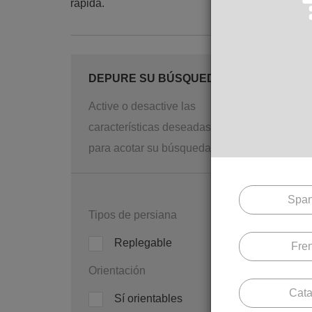
rápida.
DEPURE SU BÚSQUEDA
Active o desactive las
características deseadas
para acotar su búsqueda.
GradSt
Span
Tipos de persiana
Replegable
Fre
Orientación
Cata
Sí orientables