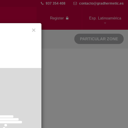
937 354 408
contacto@gradhermetic.es
Register
Esp. Latinoamérica
×
PARTICULAR ZONE