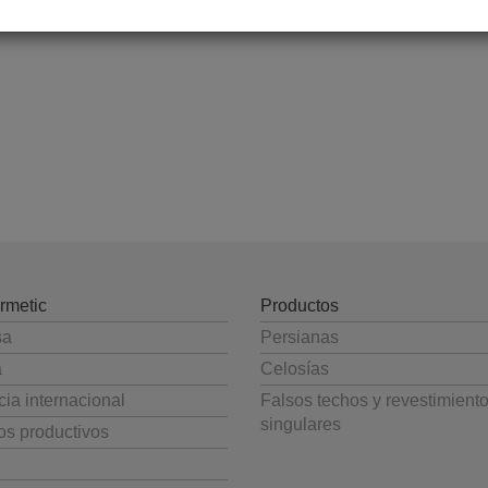
rmetic
Productos
sa
Persianas
a
Celosías
ia internacional
Falsos techos y revestimient
singulares
os productivos