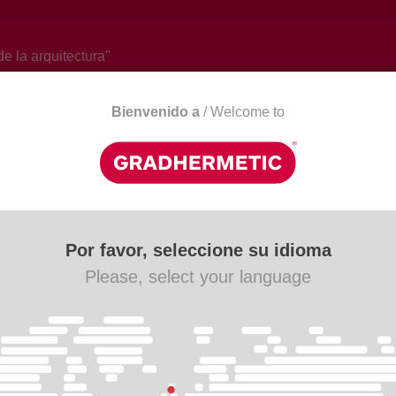
de la arquitectura"
Bienvenido a
/ Welcome to
Actualidad
Descargas
Contacto
Por favor, seleccione su idioma
Please, select your language
.
metic. Persianas, Celosías y Cielos Metálicos. Use el
trar aquellos productos que le interesen de una forma más