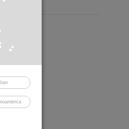
alian
inoamérica