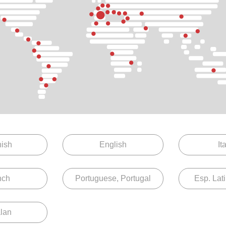
or 80
GradStor 90
ish
English
It
nch
Portuguese, Portugal
Esp. Lat
lan