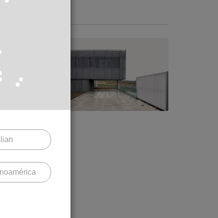
M EX 76
alian
inoamérica