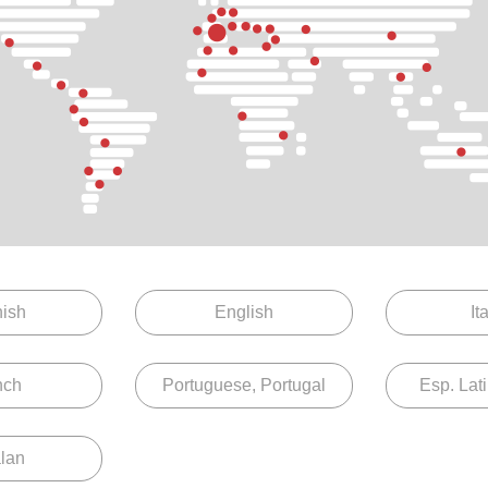
2
M EX 115
ish
English
It
nch
Portuguese, Portugal
Esp. Lat
lan