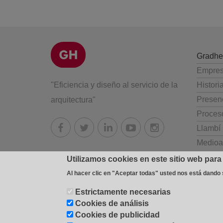
Gradhe
Empre
"Eficiencia y diseño al servicio de la
Histori
Presenc
arquitectura"
Proces
Llambí
Medioa
Utilizamos cookies en este sitio web para
Al hacer clic en "Aceptar todas" usted nos está dando
Estrictamente necesarias
© 2026 Industrial Gradhermetic, S.A.E.
Fábrica y oficinas:
Cookies de análisis
cookies
-
Cookies settings
-
Cookies de publicidad