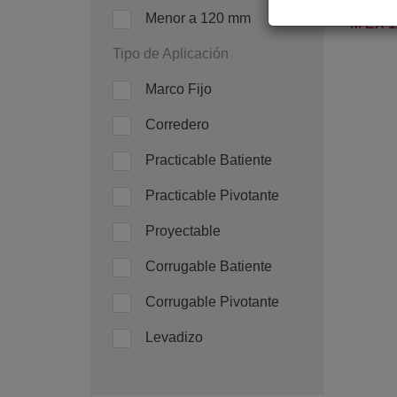
Menor a 120 mm
M EX 1
Tipo de Aplicación
Marco Fijo
Corredero
Practicable Batiente
Practicable Pivotante
Proyectable
Corrugable Batiente
Corrugable Pivotante
Levadizo