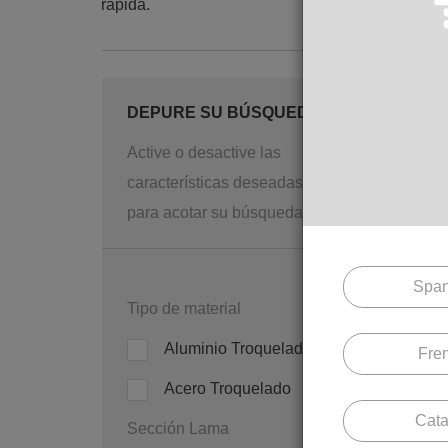
rápida.
DEPURE SU BÚSQUEDA
Active o desactive las
características deseadas
para acotar su búsqueda.
M EX 6
Span
Tipo de material
Aluminio Troquelado
Fre
Acero Troquelado
Cata
Sección Lama