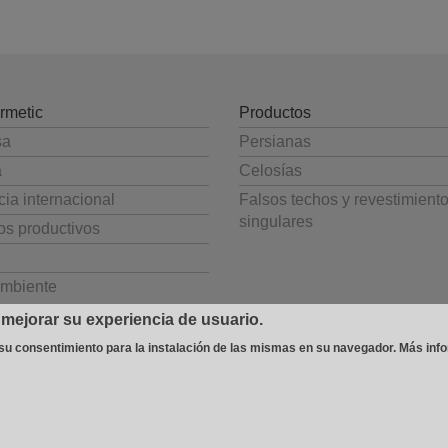
rmetic
Productos
sa
Persianas
a
Celosías
ia internacional
Falsos techos y revestimient
singulares
os productivos
mbiente
 mejorar su experiencia de usuario.
 su consentimiento para la instalación de las mismas en su navegador.
Más inf
 Avda. Béjar, 345
-
08226 Terrassa (España)
T 937 354 408 - F 937 356 543
-