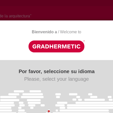
de la arquitectura"
Bienvenido a
/ Welcome to
Actualidad
Descargas
Contacto
Por favor, seleccione su idioma
Please, select your language
.
metic. Persianas, Celosías y Cielos Metálicos. Use el
trar aquellos productos que le interesen de una forma más