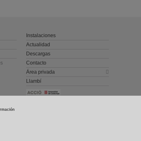
Instalaciones
Actualidad
Descargas
os
Contacto
Área privada
Llambí
Ayuda CDTI y Fondos Europeos
ormación
contacto@gradhermetic.es
-
Legal notice
-
Política de