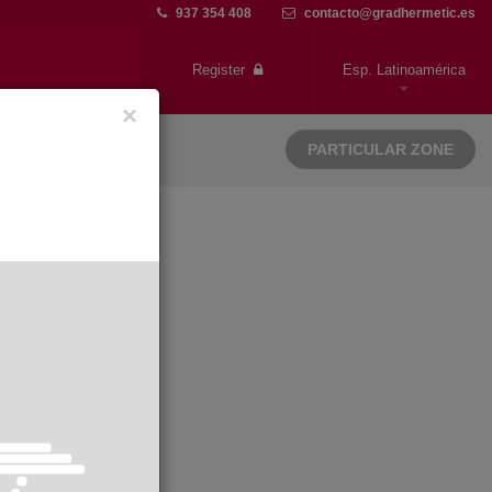
937 354 408
contacto@gradhermetic.es
Register
Esp. Latinoamérica
×
PARTICULAR ZONE