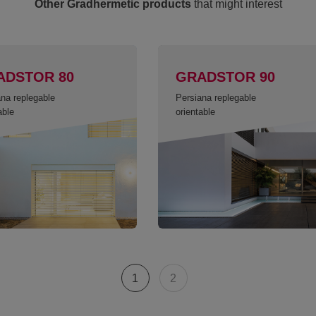
Other Gradhermetic products
that might interest
ADSTOR 80
GRADSTOR 90
na replegable
Persiana replegable
able
orientable
1
2