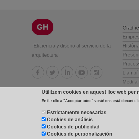
Gradhe
Empre
"Eficiencia y diseño al servicio de la
Històri
Presènc
arquitectura"
Proces
Llambí
Medi a
Utilitzem cookies en aquest lloc web per m
En fer clic a "Acceptar totes" vostè ens està donant el
Estrictamente necesarias
© 2026 Industrial Gradhermetic, S.A.E.
Fábrica y oficinas:
Cookies de análisis
cookies
-
Cookies settings
-
Cookies de publicidad
Cookies de personalización