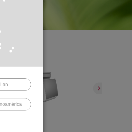
alian
inoamérica