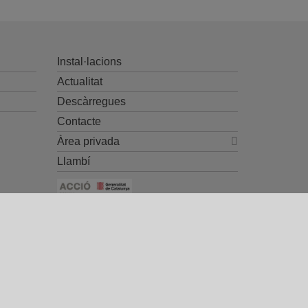
Instal·lacions
Actualitat
Descàrregues
Contacte
Àrea privada
Llambí
Ayuda CDTI y Fondos Europeos
contacto@gradhermetic.es
-
Legal notice
-
Política de