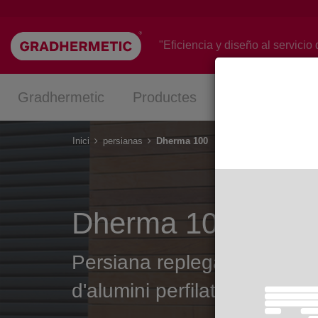
Vés
al
contingut
"Eficiencia y diseño al servicio 
Gradhermetic
Productes
Projectes
Inici
persianas
Dherma 100
Dherma 100
Persiana replegable orient
d'alumini perfilat