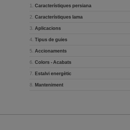
1.
Característiques persiana
2.
Característiques lama
3.
Aplicacions
4.
Tipus de guies
5.
Accionaments
6.
Colors - Acabats
7.
Estalvi energètic
8.
Manteniment