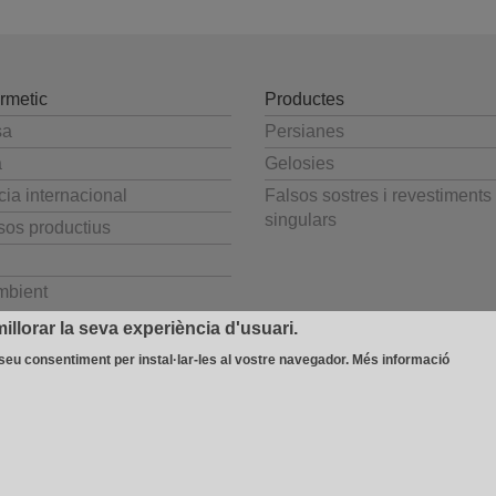
rmetic
Productes
sa
Persianes
a
Gelosies
ia internacional
Falsos sostres i revestiments
singulars
sos productius
mbient
illorar la seva experiència d'usuari.
 seu consentiment per instal·lar-les al vostre navegador.
Més informació
 Avda. Béjar, 345
-
08226 Terrassa (España)
T 937 354 408 - F 937 356 543
-