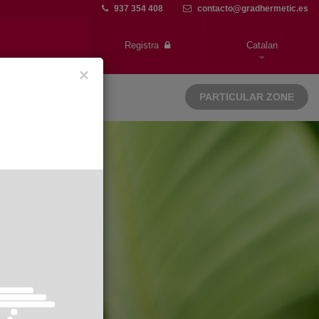
937 354 408
contacto@gradhermetic.es
Registra
Catalan
×
PARTICULAR ZONE