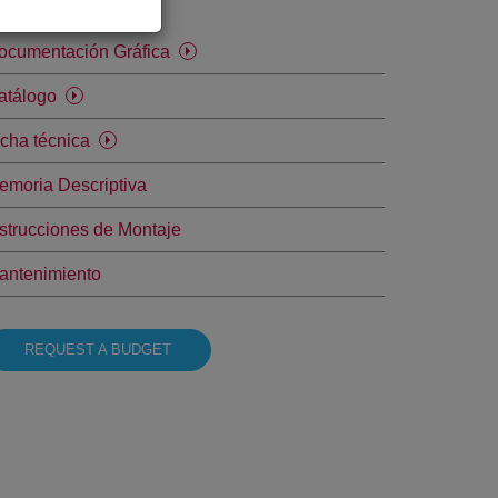
escàrregues
ocumentación Gráfica
atálogo
icha técnica
emoria Descriptiva
nstrucciones de Montaje
antenimiento
REQUEST A BUDGET