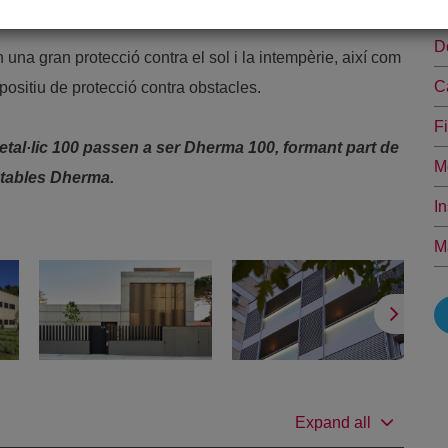
D
D
na gran protecció contra el sol i la intempèrie, així com
C
spositiu de protecció contra obstacles.
F
tal·lic 100 passen a ser Dherma 100, formant part de
M
entables Dherma.
I
M
Expand all