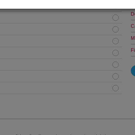
D
D
C
M
F