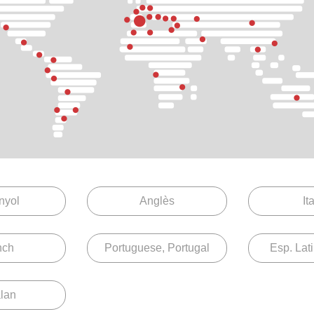
aracions entre elles, formades per perfils d'alumini tipus
mb una separació de 3 mm entre elles.
nyol
Anglès
It
radicional, compacte, renovació i túnel.
nch
Portuguese, Portugal
Esp. Lat
Expand all
lan