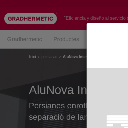
Vés
al
contingut
"Eficiencia y diseño al servicio 
Gradhermetic
Productes
Projectes
Inici
persianas
AluNova Interior
AluNova Interior
Persianes enrotllables amb
separació de lames