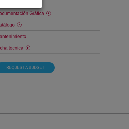
escàrregues
ocumentación Gráfica
atálogo
antenimiento
icha técnica
REQUEST A BUDGET