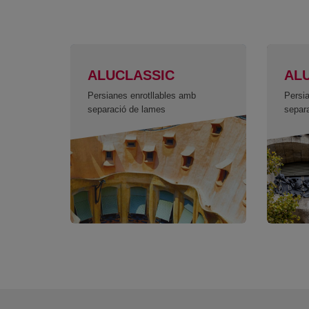
ALUCLASSIC
AL
Persianes enrotllables amb
Persi
separació de lames
separ