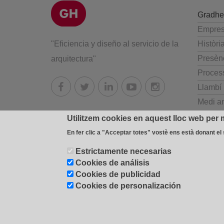
Gradhe
Empre
"Eficiencia y diseño al servicio de la
Històri
Presènc
arquitectura"
Proces
Llambí
Medi a
Utilitzem cookies en aquest lloc web per m
En fer clic a "Acceptar totes" vostè ens està donant el
Estrictamente necesarias
© 2026 Industrial Gradhermetic, S.A.E.
Fábrica y oficinas:
Cookies de análisis
cookies
-
Cookies settings
-
Cookies de publicidad
Cookies de personalización
Política de Privacidad