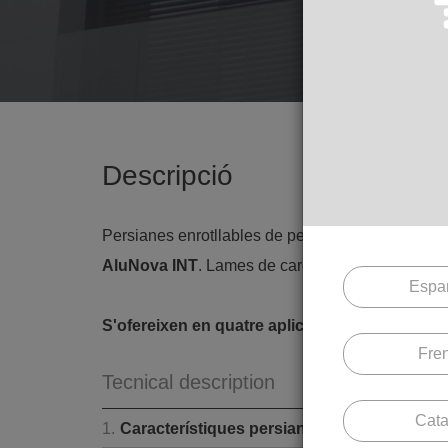
Descripció
Persianes enrotllables de perfils tubulars amb sep
AluNova INT
. Lames de cares llises i corbes a
Espa
S'ofereixen en quatre aplicacions diferents
: t
Fre
Tecnical description
Cata
1.
Característiques persiana