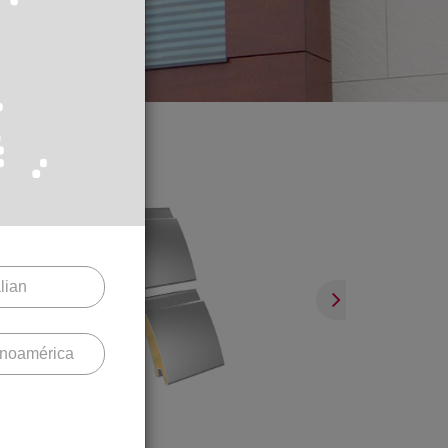
alian
inoamérica