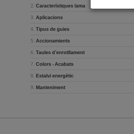
2.
Característiques lama
3.
Aplicacions
4.
Tipus de guies
5.
Accionamients
6.
Taules d’enrotllament
7.
Colors - Acabats
8.
Estalvi energètic
9.
Manteniment