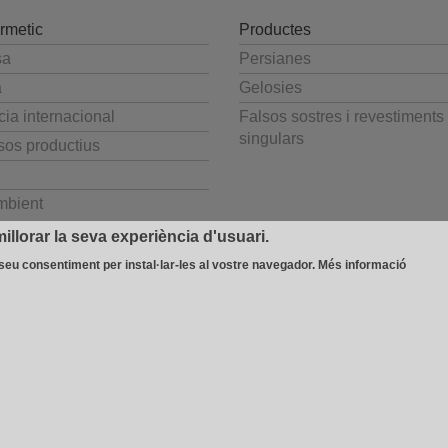
rmetic
Productes
sa
Persianes
a
Gelosies
ia internacional
Falsos sostres i revestiments
singulars
sos productius
mbient
illorar la seva experiència d'usuari.
 seu consentiment per instal·lar-les al vostre navegador.
Més informació
 Avda. Béjar, 345
-
08226 Terrassa (España)
T 937 354 408 - F 937 356 543
-