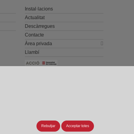
Instal·lacions
Actualitat
Descàrregues
Contacte
Àrea privada
Llambí
Ayuda CDTI y Fondos Europeos
contacto@gradhermetic.es
-
Legal notice
-
Política de
Rebutjar
Acceptar totes