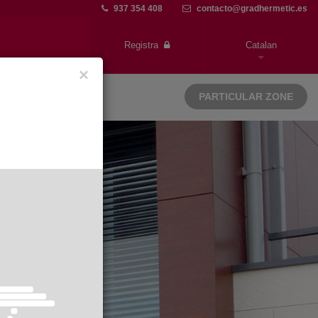
937 354 408
contacto@gradhermetic.es
Registra
Catalan
×
PARTICULAR ZONE