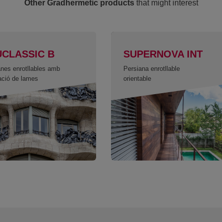
Other Gradhermetic products
that might interest
UCLASSIC B
SUPERNOVA INT
anes enrotllables amb
Persiana enrotllable
ació de lames
orientable