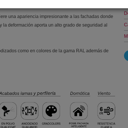
D
D
iere una apariencia impresionante a las fachadas donde
C
 y la deformación aporta un alto grado de seguridad al
M
nodizados como en colores de la gama RAL adem
á
s de