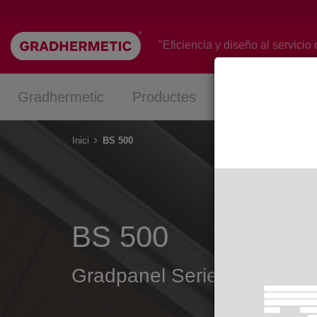
Vés
al
contingut
"Eficiencia y diseño al servicio 
Gradhermetic
Productes
Projectes
Inici
BS 500
BS 500
Gradpanel Serie BS 500