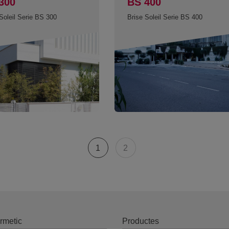
300
BS 400
Soleil Serie BS 300
Brise Soleil Serie BS 400
1
2
rmetic
Productes