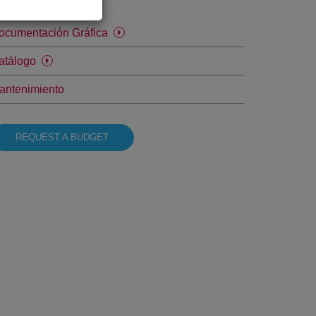
escàrregues
ocumentación Gráfica
atálogo
antenimiento
REQUEST A BUDGET