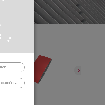
alian
inoamérica