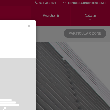
937 354 408
contacto@gradhermetic.es
Registra
Catalan
×
PARTICULAR ZONE