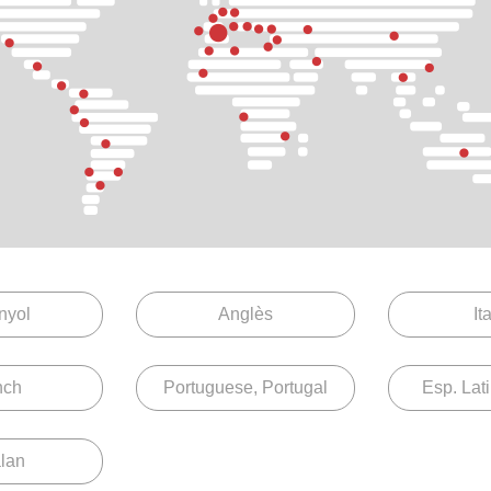
Product categories of Gradhermetic
Select the product category you want to explore
nyol
Anglès
It
Gelosies
nch
Portuguese, Portugal
Esp. Lat
lan