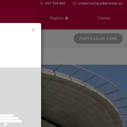
937 354 408
contacto@gradhermetic.es
Registra
Catalan
×
PARTICULAR ZONE