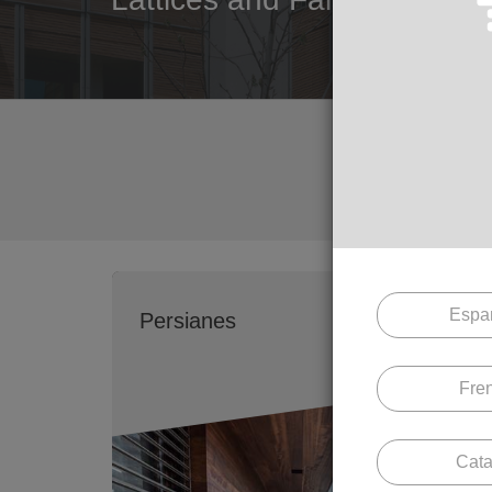
Espa
Persianes
Fre
Cata