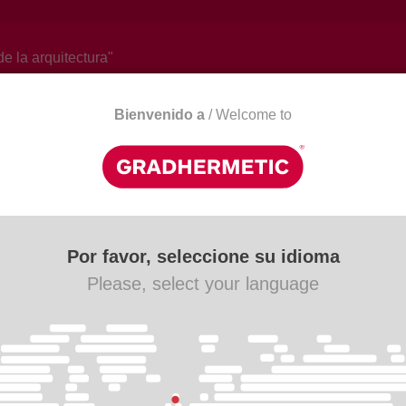
de la arquitectura"
Bienvenido a
/ Welcome to
Actualitat
Descàrregues
Contacte
Por favor, seleccione su idioma
Please, select your language
nds,