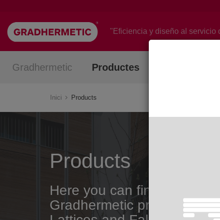
Vés
al
contingut
"Eficiencia y diseño al servicio 
Gradhermetic
Productes
Projectes
Inici
Products
Products
Here you can find all the
Gradhermetic products. Bli
Lattices and False Ceilings.