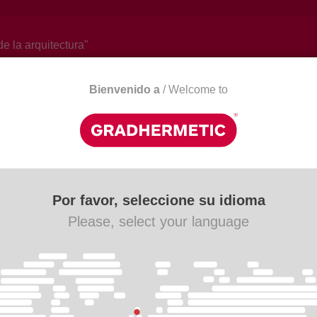
de la arquitectura"
Bienvenido a
/ Welcome to
Actualidad
Descargas
Contacto
Por favor, seleccione su idioma
Please, select your language
.
rmetic. Persianas, Celosías y Falsos Techos.
 encontrar aquellos productos que le interesen de una