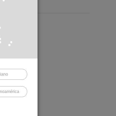
liano
X
5
inoamérica