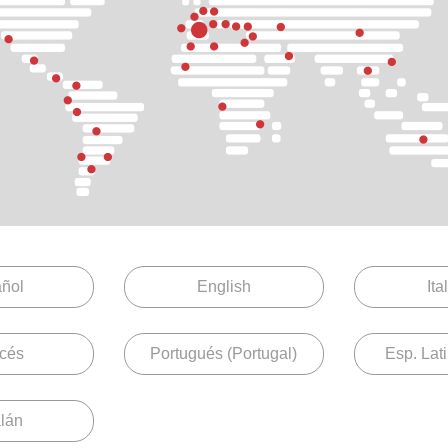
SH
Serie M. EX
ñol
English
Ita
SH
SH Larga
M. EX
M. EX
M. E
da
Cuadrada
Redonda
62x25
115x48
76x3
cés
Portugués (Portugal)
Esp. Lat
sa
M. EX
110x52
lán