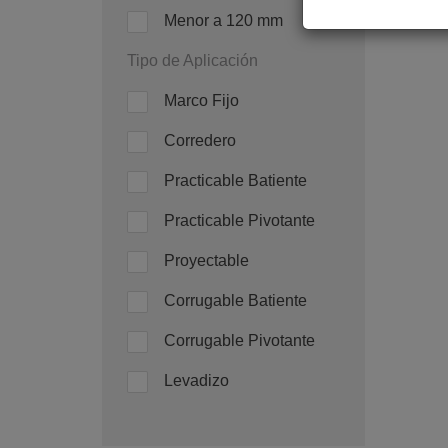
Menor a 120 mm
Tipo de Aplicación
Marco Fijo
Corredero
Practicable Batiente
Practicable Pivotante
Proyectable
Corrugable Batiente
Corrugable Pivotante
Levadizo