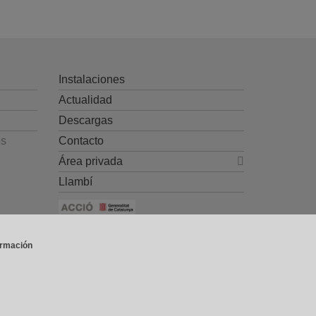
Instalaciones
Actualidad
Descargas
os
Contacto
Área privada
Llambí
Ayuda CDTI y Fondos Europeos
ormación
contacto@gradhermetic.es
-
Aviso Legal
-
Política de