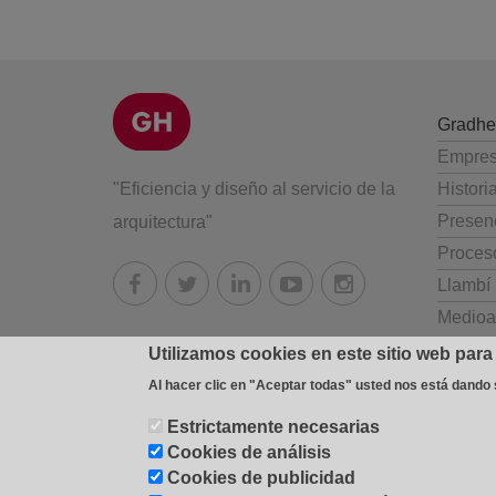
Gradhe
Empre
"Eficiencia y diseño al servicio de la
Histori
Presenc
arquitectura"
Proces
Llambí
Medioa
Utilizamos cookies en este sitio web para
Al hacer clic en "Aceptar todas" usted nos está dando
Estrictamente necesarias
© 2026 Industrial Gradhermetic, S.A.E.
Fábrica y oficinas:
Cookies de análisis
cookies
-
Configuración de cookies
-
Cookies de publicidad