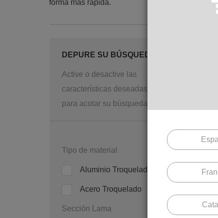
forma más rápida.
DEPURE SU BÚSQUEDA
Active o desactive las
características deseadas
para acotar su búsqueda.
Serie 
Espa
SH
Tipo de material
Redon
Aluminio Troquelado
Fran
SH Li
Acero Troquelado
Cata
Sección Lama