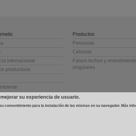
rmetic
Productos
sa
Persianas
a
Celosías
ia internacional
Falsos techos y revestimient
singulares
os productivos
mbiente
 mejorar su experiencia de usuario.
 su consentimiento para la instalación de las mismas en su navegador.
Más inf
 Avda. Béjar, 345
-
08226 Terrassa (España)
T 937 354 408 - F 937 356 543
-