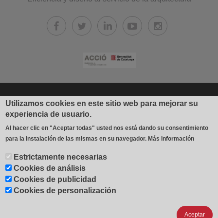
© 2026 Industrial Gradhermetic, S.A.E.
Utilizamos cookies en este sitio web para mejorar su
experiencia de usuario.
Fábrica y oficinas: Avda. Béjar, 345
Al hacer clic en "Aceptar todas" usted nos está dando su consentimiento
08226 Terrassa (España)
para la instalación de las mismas en su navegador.
Más información
T 937 354 408 - F 937 356 543
Estrictamente necesarias
contacto@gradhermetic.es
-
Aviso Legal
-
Política de cookies
-
Cookies de análisis
Configuración de cookies
-
Cookies de publicidad
Cookies de personalización
Política de Privacidad
Aceptar