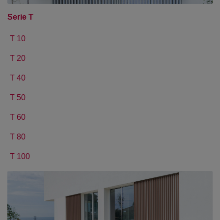
Serie T
T 10
T 20
T 40
T 50
T 60
T 80
T 100