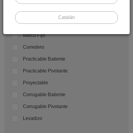
Tipo de Aplicación
Catalán
Paramento
Marco Fijo
Corredero
Practicable Batiente
Practicable Pivotante
Proyectable
Corrugable Batiente
Corrugable Pivotante
Levadizo