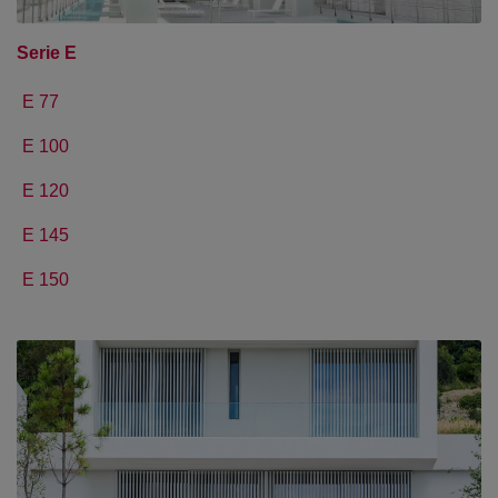
Serie E
E 77
E 100
E 120
E 145
E 150