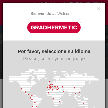
Pasar
937 354 408
contacto@gradhermetic.es
×
al
contenido
Bienvenido a
/ Welcome to
Togg
principal
navi
CL 40
Gradpanel Serie CL 40
Por favor, seleccione su idioma
Please, select your language
Descripción