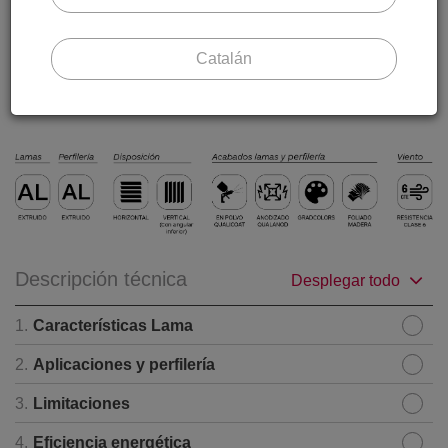
juntas a tope. Y aceptan gran cantidad de acabados tanto
en anodizados como en colores de la gama RAL.
Catalán
Descripción técnica
Desplegar todo
1.
Características Lama
2.
Aplicaciones y perfilería
3.
Limitaciones
4.
Eficiencia energética