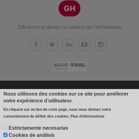
Efficience et design au service de l’architecture
© 2026 Industrial Gradhermetic, S.A.E.
Nous utilisons des cookies sur ce site pour améliorer
votre expérience d'utilisateur.
Fábrica y oficinas: Avda. Béjar, 345
En cliquant sur un lien de cette page, vous nous donnez votre
08226 Terrassa (España)
consentement de définir des cookies.
Plus d'informations
T 937 354 408 - F 937 356 543
Estrictamente necesarias
contacto@gradhermetic.es
-
Legal notice
-
Política de cookies
-
Cookies de análisis
Cookies settings
-