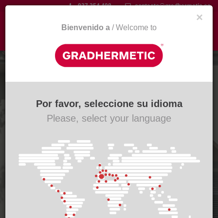
Aller
937 354 408
contacto@gradhermetic.es
×
au
contenu
Bienvenido a
/ Welcome to
Togg
principal
navi
Maison Canopus
Brise Soleil Serie BS 250
Por favor, seleccione su idioma
Please, select your language
Voir le projet
n
,